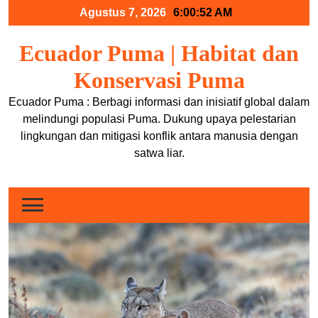
Skip
Agustus 7, 2026
6:00:53 AM
to
content
Ecuador Puma | Habitat dan
Konservasi Puma
Ecuador Puma : Berbagi informasi dan inisiatif global dalam
melindungi populasi Puma. Dukung upaya pelestarian
lingkungan dan mitigasi konflik antara manusia dengan
satwa liar.