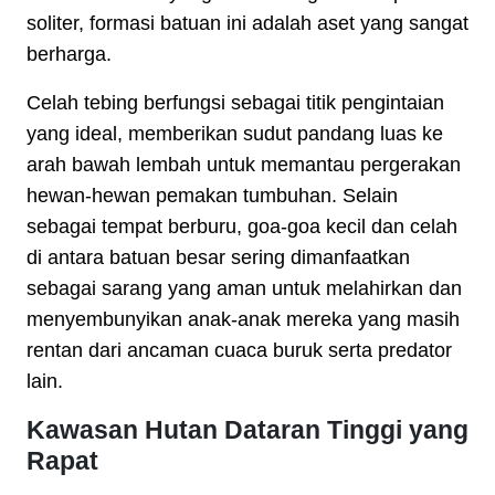
soliter, formasi batuan ini adalah aset yang sangat
berharga.
Celah tebing berfungsi sebagai titik pengintaian
yang ideal, memberikan sudut pandang luas ke
arah bawah lembah untuk memantau pergerakan
hewan-hewan pemakan tumbuhan. Selain
sebagai tempat berburu, goa-goa kecil dan celah
di antara batuan besar sering dimanfaatkan
sebagai sarang yang aman untuk melahirkan dan
menyembunyikan anak-anak mereka yang masih
rentan dari ancaman cuaca buruk serta predator
lain.
Kawasan Hutan Dataran Tinggi yang
Rapat