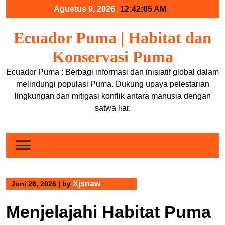
Skip
Agustus 9, 2026
12:42:06 AM
to
content
Ecuador Puma | Habitat dan
Konservasi Puma
Ecuador Puma : Berbagi informasi dan inisiatif global dalam
melindungi populasi Puma. Dukung upaya pelestarian
lingkungan dan mitigasi konflik antara manusia dengan
satwa liar.
Xjsnaw
Juni 28, 2026
|
by
Menjelajahi Habitat Puma