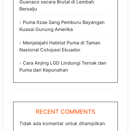
Guanaco secara Brutal di Lembah
Bersalju
Puma Itzae Sang Pemburu Bayangan
Kuasai Gunung Amerika
Menjelajahi Habitat Puma di Taman
Nasional Cotopaxi Ekuador
Cara Anjing LGD Lindungi Ternak dan
Puma dari Kepunahan
RECENT COMMENTS
Tidak ada komentar untuk ditampilkan.