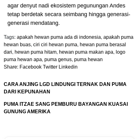
agar denyut nadi ekosistem pegunungan Andes
tetap berdetak secara seimbang hingga generasi-
generasi mendatang.
Tags:
apakah hewan puma ada di indonesia
,
apakah puma
hewan buas
,
ciri ciri hewan puma
,
hewan puma berasal
dari
,
hewan puma hitam
,
hewan puma makan apa
,
logo
puma hewan apa
,
puma genus
,
puma hewan
Share:
Facebook
Twitter
Linkedin
CARA ANJING LGD LINDUNGI TERNAK DAN PUMA
DARI KEPUNAHAN
PUMA ITZAE SANG PEMBURU BAYANGAN KUASAI
GUNUNG AMERIKA