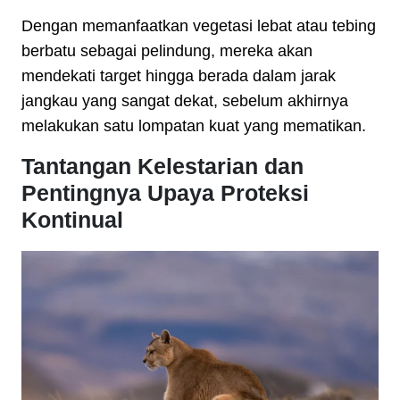
Dengan memanfaatkan vegetasi lebat atau tebing
berbatu sebagai pelindung, mereka akan
mendekati target hingga berada dalam jarak
jangkau yang sangat dekat, sebelum akhirnya
melakukan satu lompatan kuat yang mematikan.
Tantangan Kelestarian dan
Pentingnya Upaya Proteksi
Kontinual