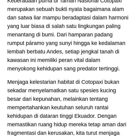
Keberadaan puma di Taman Nasional Cotopaxi
merupakan sebuah bukti nyata bagaimana alam
dan satwa liar mampu beradaptasi dalam harmoni
yang luar biasa di salah satu lingkungan paling
menantang di bumi. Dari hamparan padang
rumput páramo yang sunyi hingga ke kedalaman
lembah berbatu Andes, setiap jengkal tanah di
kawasan ini memiliki peran vital dalam
menyokong kehidupan sang predator tertinggi.
Menjaga kelestarian habitat di Cotopaxi bukan
sekadar menyelamatkan satu spesies kucing
besar dari kepunahan, melainkan tentang
mempertahankan keutuhan seluruh rantai
kehidupan di dataran tinggi Ekuador. Dengan
memastikan ruang hidup mereka tetap aman dari
fragmentasi dan kerusakan, kita turut menjaga