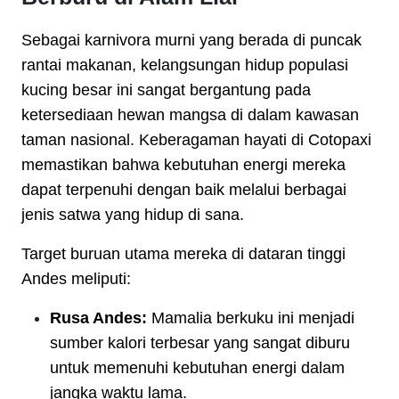
Sebagai karnivora murni yang berada di puncak
rantai makanan, kelangsungan hidup populasi
kucing besar ini sangat bergantung pada
ketersediaan hewan mangsa di dalam kawasan
taman nasional. Keberagaman hayati di Cotopaxi
memastikan bahwa kebutuhan energi mereka
dapat terpenuhi dengan baik melalui berbagai
jenis satwa yang hidup di sana.
Target buruan utama mereka di dataran tinggi
Andes meliputi:
Rusa Andes:
Mamalia berkuku ini menjadi
sumber kalori terbesar yang sangat diburu
untuk memenuhi kebutuhan energi dalam
jangka waktu lama.