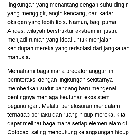
lingkungan yang menantang dengan suhu dingin
yang menggigit, angin kencang, dan kadar
oksigen yang lebih tipis. Namun, bagi puma
Andes, wilayah berstruktur ekstrem ini justru
menjadi rumah yang ideal untuk menjalani
kehidupan mereka yang terisolasi dari jangkauan
manusia.
Memahami bagaimana predator anggun ini
berinteraksi dengan lingkungan sekitarnya
memberikan sudut pandang baru mengenai
pentingnya menjaga keutuhan ekosistem
pegunungan. Melalui penelusuran mendalam
terhadap perilaku dan ruang hidup mereka, kita
dapat melihat bagaimana setiap elemen alam di
Cotopaxi saling mendukung kelangsungan hidup