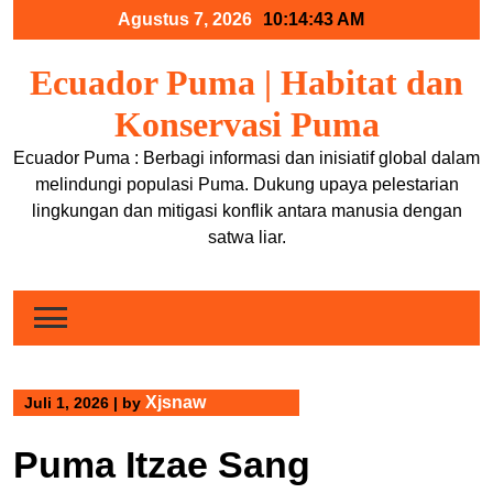
Skip
Agustus 7, 2026
10:14:43 AM
to
content
Ecuador Puma | Habitat dan
Konservasi Puma
Ecuador Puma : Berbagi informasi dan inisiatif global dalam
melindungi populasi Puma. Dukung upaya pelestarian
lingkungan dan mitigasi konflik antara manusia dengan
satwa liar.
Xjsnaw
Juli 1, 2026
|
by
Puma Itzae Sang